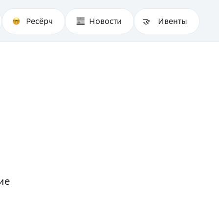
Ресёрч
Новости
Ивенты
ие