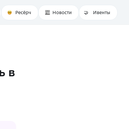
Ресёрч
Новости
Ивенты
ь в