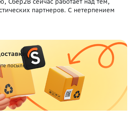
ю, Сбер2B сейчас работает над тем,
стических партнеров. С нетерпением
Доставки
йте посылками в