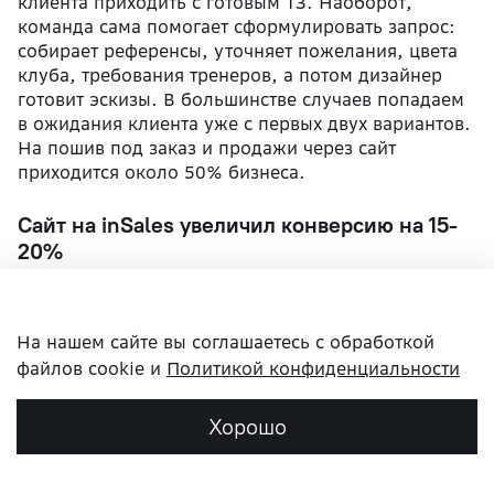
клиента приходить с готовым ТЗ. Наоборот,
команда сама помогает сформулировать запрос:
собирает референсы, уточняет пожелания, цвета
клуба, требования тренеров, а потом дизайнер
готовит эскизы. В большинстве случаев попадаем
в ожидания клиента уже с первых двух вариантов.
На пошив под заказ и продажи через сайт
приходится около 50% бизнеса.
Сайт на inSales увеличил конверсию на 15-
20%
Мы не стали усложнять сайт кастомной
разработкой и десятками плагинов. Задача была
На нашем сайте вы соглашаетесь с обработкой
простой — чтобы клиент быстро находил товар и
оформлял заказ без лишних шагов.
файлов cookie и
Политикой конфиденциальности
В итоге переход на inSales дал заметный
Хорошо
практический эффект уже в первые месяцы:
скорость оформления заказа сократилась
примерно на 25-35%, а конверсия в покупку