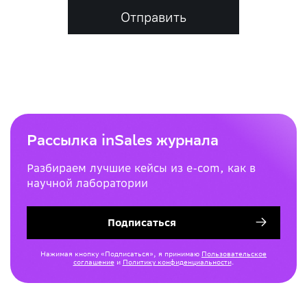
Отправить
Рассылка inSales журнала
Разбираем лучшие кейсы из e-com, как в
научной лаборатории
Подписаться
Нажимая кнопку «Подписаться», я принимаю
Пользовательское
соглашение
и
Политику конфиденциальности
.