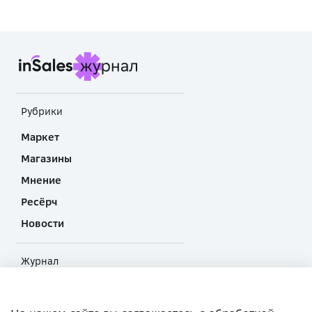
Рубрики
Маркет
Магазины
Мнение
Ресёрч
Новости
Журнал
О проекте
Прислать материал