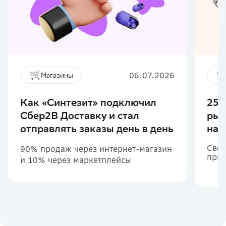
06.07.2026
Магазины
Как «Синтезит» подключил
250
Сбер2B Доставку и стал
рыб
отправлять заказы день в день
на 
Своё
90% продаж через интернет-магазин
прим
и 10% через маркетплейсы
руб