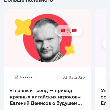
02.03.2026
Мнение
«Главный тренд — приход
Уйт
крупных китайских игроков»:
ост
Евгений Денисов о будущем
Еле
онлайн-торговли в России