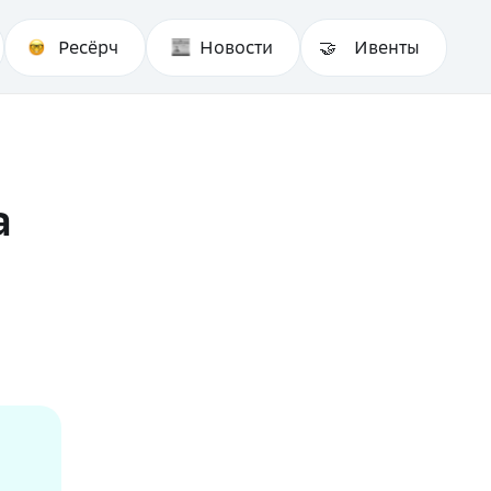
Ресёрч
Новости
Ивенты
а