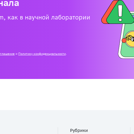
нала
m, как в научной лаборатории
оглашение
и
Политику конфиденциальности
.
Рубрики