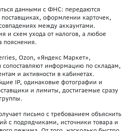
аться данными с ФНС:
передаются
, поставщиках, оформлении карточек,
 совпадениях между ак
каунтами.
 и схем ухода от налогов, а любое
а пояснения.
rries, Ozon, «Яндекс Маркет»,
 сопоставляют информацию по складам,
там и активности в кабинетах.
щие IP, одинаковы
е фотографии и
ставщики и лимиты, достигаемые сразу
группы.
олучает письмо с требованием объяснить
ий с подрядчиками, источники товара и
ого режима. От того, насколько быстро