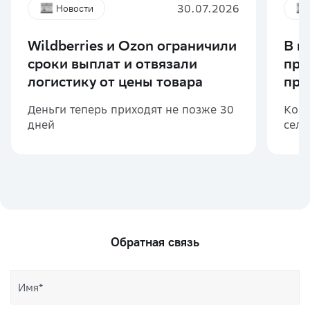
30.07.2026
Новости
Wildberries и Ozon ограничили
В м
сроки выплат и отвязали
при
логистику от цены товара
про
Деньги теперь приходят не позже 30
Комп
дней
селл
Обратная связь