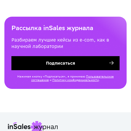
Рассылка inSales журнала
Разбираем лучшие кейсы из e-com, как в
научной лаборатории
Подписаться
Нажимая кнопку «Подписаться», я принимаю
Пользовательское
соглашение
и
Политику конфиденциальности
.