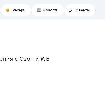
Ресёрч
Новости
Ивенты
шения с Ozon и WB