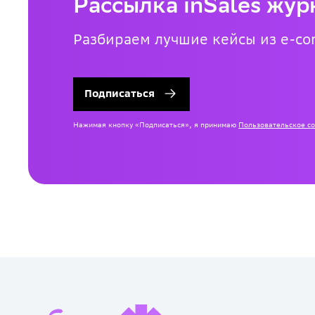
Рассылка inSales жур
Разбираем лучшие кейсы из e-co
Подписаться
Нажимая кнопку «Подписаться», я принимаю
Пользовательское с