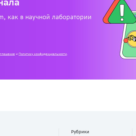
нала
m, как в научной лаборатории
оглашение
и
Политику конфиденциальности
.
Рубрики