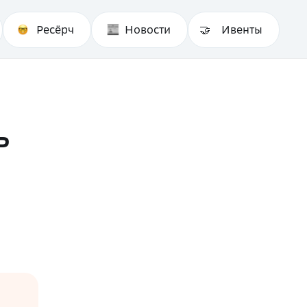
Ресёрч
Новости
Ивенты
ь