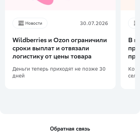
30.07.2026
Новости
Wildberries и Ozon ограничили
В м
сроки выплат и отвязали
при
логистику от цены товара
про
Деньги теперь приходят не позже 30
Комп
дней
селл
Обратная связь