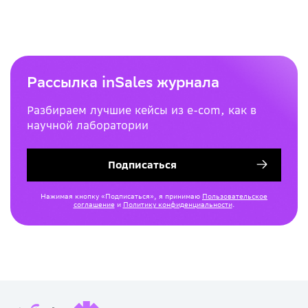
Рассылка inSales журнала
Разбираем лучшие кейсы из e-com, как в
научной лаборатории
Подписаться
Нажимая кнопку «Подписаться», я принимаю
Пользовательское
соглашение
и
Политику конфиденциальности
.